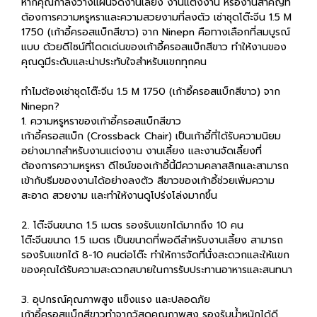
หากคุณกำลังวางแผนจัดงานเลี้ยง งานแต่งงาน หรืองานสำคัญที่
ต้องการความหรูหราและความสวยงามที่ลงตัว เช่าชุดโต๊ะจีน 1.5 M
1750 (เก้าอี้ครอสแบ็กสีขาว) จาก Ninepn คือทางเลือกที่สมบูรณ์
แบบ ด้วยดีไซน์ที่โดดเด่นของเก้าอี้ครอสแบ็กสีขาว ทำให้งานของ
คุณดูมีระดับและน่าประทับใจสำหรับแขกทุกคน
ทำไมต้องเช่าชุดโต๊ะจีน 1.5 M 1750 (เก้าอี้ครอสแบ็กสีขาว) จาก
Ninepn?
1. ความหรูหราของเก้าอี้ครอสแบ็กสีขาว
เก้าอี้ครอสแบ็ก (Crossback Chair) เป็นเก้าอี้ที่ได้รับความนิยม
อย่างมากสำหรับงานแต่งงาน งานเลี้ยง และงานจัดเลี้ยงที่
ต้องการความหรูหรา ดีไซน์ของเก้าอี้นี้มีความคลาสสิกและสามารถ
เข้ากับธีมของงานได้อย่างลงตัว สีขาวของเก้าอี้ช่วยเพิ่มความ
สะอาด สวยงาม และทำให้งานดูโปร่งโล่งมากขึ้น
2. โต๊ะจีนขนาด 1.5 เมตร รองรับแขกได้มากถึง 10 คน
โต๊ะจีนขนาด 1.5 เมตร เป็นขนาดที่พอดีสำหรับงานเลี้ยง สามารถ
รองรับแขกได้ 8-10 คนต่อโต๊ะ ทำให้การจัดที่นั่งสะดวกและให้แขก
ของคุณได้รับความสะดวกสบายในการรับประทานอาหารและสนทนา
3. อุปกรณ์คุณภาพสูง แข็งแรง และปลอดภัย
เก้าอี้ครอสแบ็กสีขาวทำจากวัสดุคุณภาพสูง รองรับน้ำหนักได้ดี