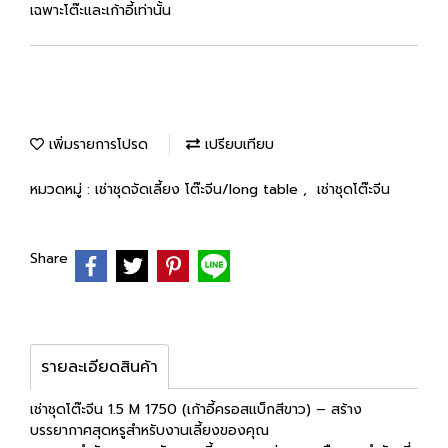
เฉพาะโต๊ะและเก้าอี้เท่านั้น
เพิ่มรายการโปรด
เปรียบเทียบ
หมวดหมู่ :
เช่าชุดจัดเลี้ยง โต๊ะจีน/long table
,
เช่าชุดโต๊ะจีน
Share
รายละเอียดสินค้า
เช่าชุดโต๊ะจีน 1.5 M 1750 (เก้าอี้ครอสแบ็กสีขาว) – สร้าง
บรรยากาศสุดหรูสำหรับงานเลี้ยงของคุณ