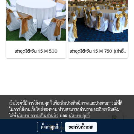
เช่าชุดโต๊ะจีน 1.5 M 500
เช่าชุดโต๊ะจีน 1.5 M 750 (เก้าอี้บุนวม)
ที่อยู่
เว็บไซต์นี้มีการใช้งานคุกกี้ เพื่อเพิ่มประสิทธิภาพและประสบการณ์ที่ดี
ในการใช้งานเว็บไซต์ของท่าน ท่านสามารถอ่านรายละเอียดเพิ่มเติม
ได้ที่
นโยบายความเป็นส่วนตัว
และ
นโยบายคุกกี้
Copy right by ninepn.com
ตั้งค่าคุกกี้
ยอมรับทั้งหมด
Message Us