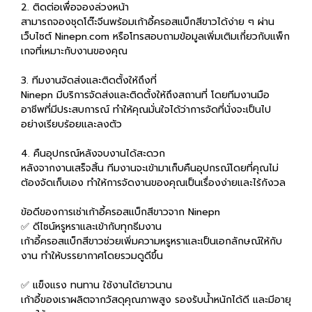
2. ติดต่อเพื่อจองล่วงหน้า
สามารถจองชุดโต๊ะจีนพร้อมเก้าอี้ครอสแบ็กสีขาวได้ง่าย ๆ ผ่าน
เว็บไซต์ Ninepn.com หรือโทรสอบถามข้อมูลเพิ่มเติมเกี่ยวกับแพ็ก
เกจที่เหมาะกับงานของคุณ
3. ทีมงานจัดส่งและติดตั้งให้ถึงที่
Ninepn มีบริการจัดส่งและติดตั้งให้ถึงสถานที่ โดยทีมงานมือ
อาชีพที่มีประสบการณ์ ทำให้คุณมั่นใจได้ว่าการจัดที่นั่งจะเป็นไป
อย่างเรียบร้อยและลงตัว
4. คืนอุปกรณ์หลังจบงานได้สะดวก
หลังจากงานเสร็จสิ้น ทีมงานจะเข้ามาเก็บคืนอุปกรณ์โดยที่คุณไม่
ต้องจัดเก็บเอง ทำให้การจัดงานของคุณเป็นเรื่องง่ายและไร้กังวล
ข้อดีของการเช่าเก้าอี้ครอสแบ็กสีขาวจาก Ninepn
✅ ดีไซน์หรูหราและเข้ากับทุกธีมงาน
เก้าอี้ครอสแบ็กสีขาวช่วยเพิ่มความหรูหราและเป็นเอกลักษณ์ให้กับ
งาน ทำให้บรรยากาศโดยรวมดูดีขึ้น
✅ แข็งแรง ทนทาน ใช้งานได้ยาวนาน
เก้าอี้ของเราผลิตจากวัสดุคุณภาพสูง รองรับน้ำหนักได้ดี และมีอายุ