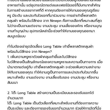
การจัดงานเลี้ยงที่สวยงามและมีระดับไม่ได้ขึ้นอยู่กับแค่สถานที่หรือ
อาหารเท่านั้น แต่อุปกรณ์ตกแต่งและเฟอร์นิเจอร์ก็มีบทบาทสำคัญ
ในการสร้างบรรยากาศที่ดี หากคุณต้องการให้งานของคุณดูเรียบ
หรู มีระดับ และประทับใจแขกที่มาร่วมงาน การเช่าเก้าอี้พลาสติก
คลุมผ้า พร้อมโบว์สีทอง จาก Ninepn คือทางเลือกที่เหมาะสมที่สุด
ไม่ว่าจะเป็นงานแต่งงาน งานประชุม งานเลี้ยงองค์กร หรืองานบุญ
งานทำบุญบ้าน อุปกรณ์เหล่านี้จะช่วยทำให้งานของคุณออกมา
สมบูรณ์แบบ
ทำไมต้องเช่าชุดจัดเลี้ยง Long Table เก้าอี้พลาสติกคลุมผ้า
พร้อมโบว์สีทอง จาก Ninepn?
1. เพิ่มความหรูหราด้วยผ้าคลุมเก้าอี้และโบว์สีทอง
โบว์สีทองเป็นสัญลักษณ์ของความหรูหราและความเป็นทางการ เมื่อ
นำมาตกแต่งคู่กับ เก้าอี้พลาสติกคลุมผ้า จะช่วยเพิ่มความสง่างาม
ให้กับงานของคุณ ทำให้งานดูเป็นทางการและน่าประทับใจมากขึ้น
เหมาะสำหรับ งานแต่งงาน งานเลี้ยงรับรอง งานประชุม หรืองาน
สัมมนา
2. โต๊ะ Long Table สร้างความเป็นระเบียบและรองรับแขกได้
จำนวนมาก
โต๊ะ Long Table เป็นตัวเลือกที่เหมาะสำหรับงานที่ต้องการความ
เป็นระเบียบ และต้องการรองรับแขกจำนวนมาก ช่วยให้การจัดที่นั่ง