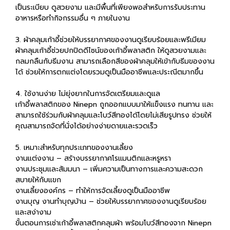
เป็นระเบียบ ดูสวยงาม และมีพื้นที่เพียงพอสำหรับการรับประทาน
อาหารหรือทำกิจกรรมอื่น ๆ ภายในงาน
3. ผ้าคลุมเก้าอี้ช่วยให้บรรยากาศของงานดูเรียบร้อยและพรีเมียม
ผ้าคลุมเก้าอี้ช่วยปกปิดดีไซน์ของเก้าอี้พลาสติก ให้ดูสวยงามและ
กลมกลืนกับธีมงาน สามารถเลือกสีของผ้าคลุมให้เข้ากับธีมของงาน
ได้ ช่วยให้การตกแต่งโดยรวมดูเป็นมืออาชีพและประณีตมากขึ้น
4. ใช้งานง่าย ไม่ยุ่งยากในการจัดเตรียมและดูแล
เก้าอี้พลาสติกของ Ninepn ถูกออกแบบมาให้แข็งแรง ทนทาน และ
สามารถใช้ร่วมกับผ้าคลุมและโบว์สีทองได้โดยไม่เสียรูปทรง ช่วยให้
คุณสามารถจัดที่นั่งได้อย่างง่ายดายและรวดเร็ว
5. เหมาะสำหรับทุกประเภทของงานเลี้ยง
งานแต่งงาน – สร้างบรรยากาศโรแมนติกและหรูหรา
งานประชุมและสัมมนา – เพิ่มความเป็นทางการและความสะดวก
สบายให้กับแขก
งานเลี้ยงองค์กร – ทำให้การจัดเลี้ยงดูเป็นมืออาชีพ
งานบุญ งานทำบุญบ้าน – ช่วยให้บรรยากาศของงานดูเรียบร้อย
และสง่างาม
ขั้นตอนการเช่าเก้าอี้พลาสติกคลุมผ้า พร้อมโบว์สีทองจาก Ninepn