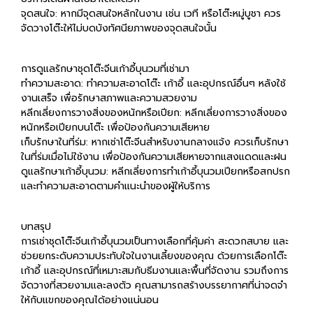
จุดสนใจ: หากมีจุดสนใจหลักในงาน เช่น เวที หรือโต๊ะหมู่บูชา ควร
จัดวางโต๊ะให้ไม่บดบังทัศนียภาพของจุดสนใจนั้น
การดูแลรักษาชุดโต๊ะจีนเก้าอี้บุนวมที่เช่ามา
ทำความสะอาด: ทำความสะอาดโต๊ะ เก้าอี้ และอุปกรณ์อื่นๆ หลังใช้
งานเสร็จ เพื่อรักษาสภาพและความสวยงาม
หลีกเลี่ยงการวางสิ่งของหนักหรือเปียก: หลีกเลี่ยงการวางสิ่งของ
หนักหรือเปียกบนโต๊ะ เพื่อป้องกันความเสียหาย
เก็บรักษาในที่ร่ม: หากเช่าโต๊ะจีนสำหรับงานกลางแจ้ง ควรเก็บรักษา
ในที่ร่มเมื่อไม่ใช้งาน เพื่อป้องกันความเสียหายจากแสงแดดและฝน
ดูแลรักษาเก้าอี้บุนวม: หลีกเลี่ยงการทำเก้าอี้บุนวมเปียกหรือสกปรก
และทำความสะอาดตามคำแนะนำของผู้ให้บริการ
บทสรุป
การเช่าชุดโต๊ะจีนเก้าอี้บุนวมเป็นทางเลือกที่คุ้มค่า สะดวกสบาย และ
ช่วยยกระดับความประทับใจในงานเลี้ยงของคุณ ด้วยการเลือกโต๊ะ
เก้าอี้ และอุปกรณ์ที่เหมาะสมกับธีมงานและพื้นที่จัดงาน รวมถึงการ
จัดวางที่สวยงามและลงตัว คุณสามารถสร้างบรรยากาศที่น่าจดจำ
ให้กับแขกของคุณได้อย่างแน่นอน