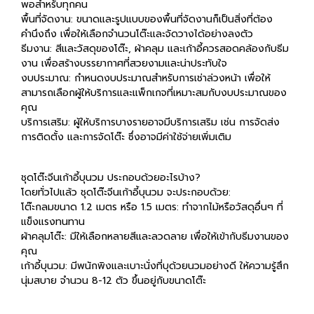
พอสำหรับทุกคน
พื้นที่จัดงาน: ขนาดและรูปแบบของพื้นที่จัดงานก็เป็นสิ่งที่ต้อง
คำนึงถึง เพื่อให้เลือกจำนวนโต๊ะและจัดวางได้อย่างลงตัว
ธีมงาน: สีและวัสดุของโต๊ะ, ผ้าคลุม และเก้าอี้ควรสอดคล้องกับธีม
งาน เพื่อสร้างบรรยากาศที่สวยงามและน่าประทับใจ
งบประมาณ: กำหนดงบประมาณสำหรับการเช่าล่วงหน้า เพื่อให้
สามารถเลือกผู้ให้บริการและแพ็กเกจที่เหมาะสมกับงบประมาณของ
คุณ
บริการเสริม: ผู้ให้บริการบางรายอาจมีบริการเสริม เช่น การจัดส่ง
การติดตั้ง และการจัดโต๊ะ ซึ่งอาจมีค่าใช้จ่ายเพิ่มเติม
ชุดโต๊ะจีนเก้าอี้บุนวม ประกอบด้วยอะไรบ้าง?
โดยทั่วไปแล้ว ชุดโต๊ะจีนเก้าอี้บุนวม จะประกอบด้วย:
โต๊ะกลมขนาด 1.2 เมตร หรือ 1.5 เมตร: ทำจากไม้หรือวัสดุอื่นๆ ที่
แข็งแรงทนทาน
ผ้าคลุมโต๊ะ: มีให้เลือกหลายสีและลวดลาย เพื่อให้เข้ากับธีมงานของ
คุณ
เก้าอี้บุนวม: มีพนักพิงและเบาะนั่งที่บุด้วยนวมอย่างดี ให้ความรู้สึก
นุ่มสบาย จำนวน 8-12 ตัว ขึ้นอยู่กับขนาดโต๊ะ