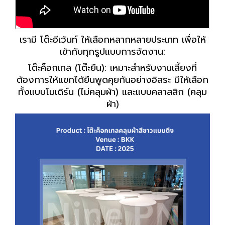
เรามี โต๊ะอีเว้นท์ ให้เลือกหลากหลายประเภท เพื่อให้
เข้ากับทุกรูปแบบการจัดงาน:
โต๊ะค็อกเทล (โต๊ะยืน): เหมาะสำหรับงานเลี้ยงที่
ต้องการให้แขกได้ยืนพูดคุยกันอย่างอิสระ มีให้เลือก
ทั้งแบบโมเดิร์น (ไม่คลุมผ้า) และแบบคลาสสิก (คลุม
ผ้า)