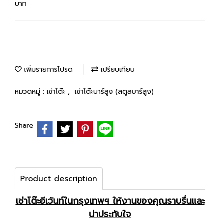
บาท
เพิ่มรายการโปรด
เปรียบเทียบ
หมวดหมู่ :
เช่าโต๊ะ
,
เช่าโต๊ะบาร์สูง (สตูลบาร์สูง)
Share
Product description
เช่าโต๊ะอีเว้นท์ในกรุงเทพฯ ให้งานของคุณราบรื่นและ
น่าประทับใจ