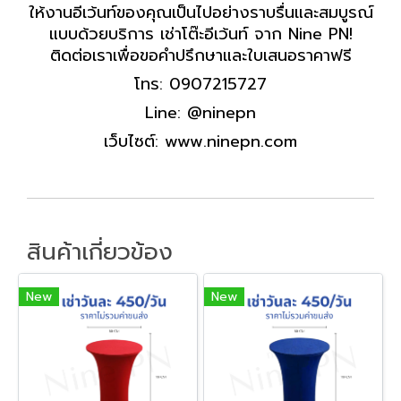
ให้งานอีเว้นท์ของคุณเป็นไปอย่างราบรื่นและสมบูรณ์
แบบด้วยบริการ เช่าโต๊ะอีเว้นท์ จาก Nine PN!
ติดต่อเราเพื่อขอคำปรึกษาและใบเสนอราคาฟรี
โทร: 0907215727
Line: @ninepn
เว็บไซต์:
www.ninepn.com
สินค้าเกี่ยวข้อง
New
New