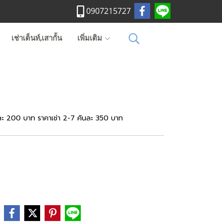
0907215727
เช่าเต็นท์,เสากั้น
เพิ่มเติม
นละ 200 บาท ราคาเช่า 2-7 คันละ 350 บาท
e