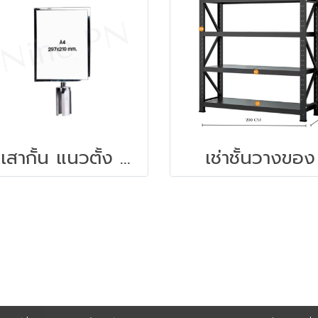
หัวเสากั้น แนวตั้ง A4
เช่าชั้นวางของ
ที่อยู่