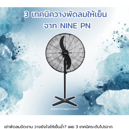
เช่าพัดลมจัดงาน วางยังไงให้เย็นฉ่ำ? เผย 3 เทคนิคระดับโปรจาก