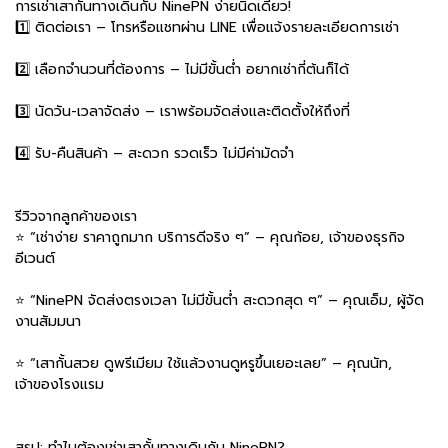
การเช่าเสากั้นทางเดินกับ NinePN ง่ายนิดเดียว!
1️⃣ ติดต่อเรา – โทรหรือแชทผ่าน LINE เพื่อแจ้งรายละเอียดการเช่า
2️⃣ เลือกจำนวนที่ต้องการ – ไม่มีขั้นต่ำ อยากเช่ากี่ต้นก็ได้
3️⃣ นัดวัน-เวลาจัดส่ง – เราพร้อมจัดส่งและติดตั้งให้ถึงที่
4️⃣ รับ-คืนสินค้า – สะดวก รวดเร็ว ไม่มีค่ามัดจำ
รีวิวจากลูกค้าของเรา
⭐ “เช่าง่าย ราคาถูกมาก บริการดีจริง ๆ” – คุณก้อย, เจ้าของธุรกิจ
อีเวนต์
⭐ “NinePN จัดส่งตรงเวลา ไม่มีขั้นต่ำ สะดวกสุด ๆ” – คุณเอ็ม, ผู้จัด
งานสัมมนา
⭐ “เสากั้นสวย ดูพรีเมียม ใช้แล้วงานดูหรูขึ้นเยอะเลย” – คุณนัท,
เจ้าของโรงแรม
สรุป: ทำไมต้องเช่าเสากั้นทางเดินกับ NinePN?