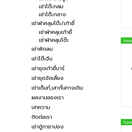
เช่าโต๊ะกลม
เช่าโต๊ะกลาง
เช่าผ้าคลุมโต๊ะ/เก้าอี้
เช่าผ้าคลุมเก้าอี้
เช่าผ้าคลุมโต๊ะ
New
เช่าพัดลม
เช่าโต๊ะจีน
เช่าชุดเก้าอี้บาร์
เช่าชุดจัดเลี้ยง
เช่าเต็นท์,เสากั้นทางเดิน
ผลงานของเรา
บทความ
ติดต่อเรา
New
เช่าตู้กาชาปอง