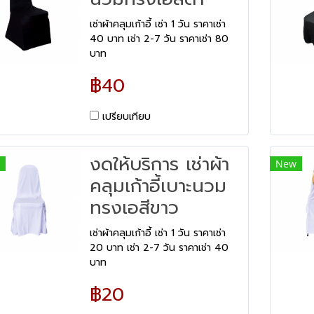
เช่าผ้าคลุมเก้าอี้ เช่า 1 วัน ราคาเช่า
40 บาท เช่า 2-7 วัน ราคาเช่า 80
บาท
฿40
เปรียบเทียบ
งดให้บริการ เช่าผ้า
New
คลุมเก้าอี้เบาะนวม
ทรงเอสีขาว
เช่าผ้าคลุมเก้าอี้ เช่า 1 วัน ราคาเช่า
20 บาท เช่า 2-7 วัน ราคาเช่า 40
บาท
฿20