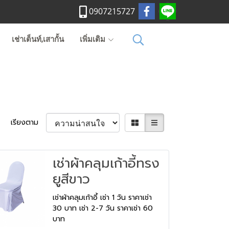
0907215727
เช่าเต็นท์,เสากั้น
เพิ่มเติม
เรียงตาม
เช่าผ้าคลุมเก้าอี้ทรง
ยูสีขาว
เช่าผ้าคลุมเก้าอี้ เช่า 1 วัน ราคาเช่า
30 บาท เช่า 2-7 วัน ราคาเช่า 60
บาท