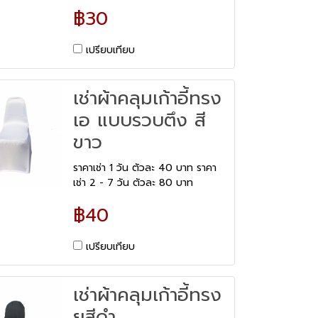
฿30
เปรียบเทียบ
เช่าผ้าคลุมเก้าอี้ทรง
เอ แบบรวบตึง สี
ขาว
ราคาเช่า 1 วัน ตัวละ 40 บาท ราคา
เช่า 2 - 7 วัน ตัวละ 80 บาท
฿40
เปรียบเทียบ
เช่าผ้าคลุมเก้าอี้ทรง
ยูสีดำ