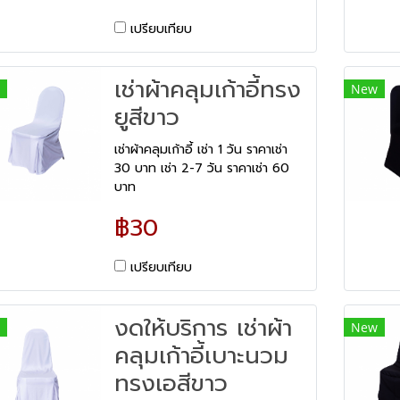
เปรียบเทียบ
เช่าผ้าคลุมเก้าอี้ทรง
New
ยูสีขาว
เช่าผ้าคลุมเก้าอี้ เช่า 1 วัน ราคาเช่า
30 บาท เช่า 2-7 วัน ราคาเช่า 60
บาท
฿30
เปรียบเทียบ
งดให้บริการ เช่าผ้า
New
คลุมเก้าอี้เบาะนวม
ทรงเอสีขาว