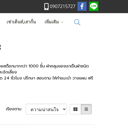
0907215727
เช่าเต็นท์,เสากั้น
เพิ่มเติม
้
วยสต็อกมากกว่า 1000 ชิ่้น
ผ้าคลุมของเราเป็นผ้าชนิด
ะจัดเลี้ยง
 ตลอด 24 ชั่วโมง ปรึกษา สอบถาม ให้คำแนะนำ วางแผน ฟรี
เรียงตาม