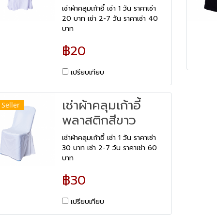
เช่าผ้าคลุมเก้าอี้ เช่า 1 วัน ราคาเช่า
20 บาท เช่า 2-7 วัน ราคาเช่า 40
บาท
฿20
เปรียบเทียบ
เช่าผ้าคลุมเก้าอี้
 Seller
พลาสติกสีขาว
เช่าผ้าคลุมเก้าอี้ เช่า 1 วัน ราคาเช่า
30 บาท เช่า 2-7 วัน ราคาเช่า 60
บาท
฿30
เปรียบเทียบ