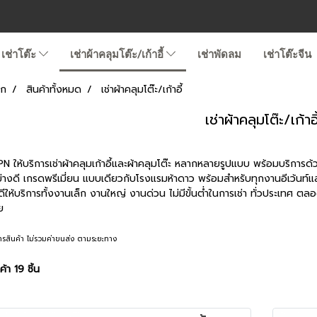
เช่าโต๊ะ
เช่าผ้าคลุมโต๊ะ/เก้าอี้
เช่าพัดลม
เช่าโต๊ะจีน
รก
สินค้าทั้งหมด
เช่าผ้าคลุมโต๊ะ/เก้าอี้
เช่าผ้าคลุมโต๊ะ/เก้าอี
N ให้บริการเช่าผ้าคลุมเก้าอี้และผ้าคลุมโต๊ะ หลากหลายรูปแบบ
พร้อมบริการด้
างดี เกรดพรีเมี่ยน แบบเดียวกับโรงแรมห้าดาว พร้อมสำหรับทุกงานอีเว้นท์แล
ดีให้บริการทั้งงานเล็ก งานใหญ่ งานด่วน ไม่มีขั้นต่ำในการเช่า ทั่วประเทศ
ย
การสินค้า ไม่รวมค่าขนส่ง ตามระยะทาง
้า 19 ชิ้น