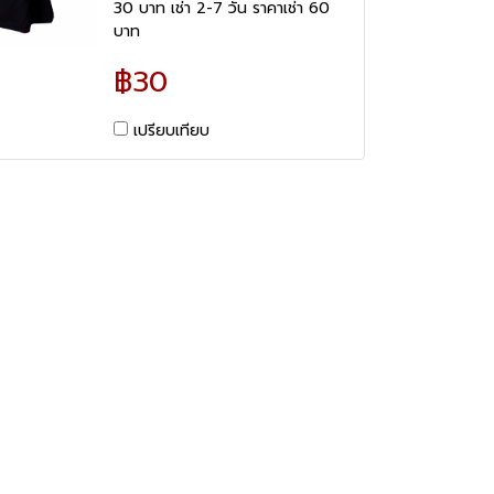
30 บาท เช่า 2-7 วัน ราคาเช่า 60
บาท
฿30
เปรียบเทียบ