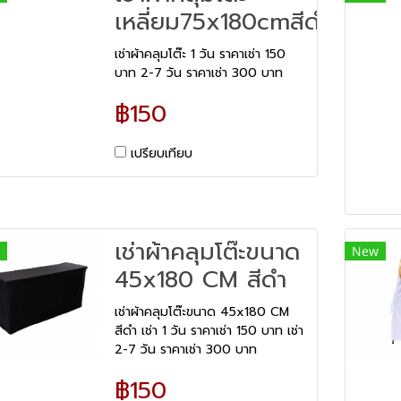
เหลี่ยม75x180cmสีดำ
เช่าผ้าคลุมโต๊ะ 1 วัน ราคาเช่า 150
บาท 2-7 วัน ราคาเช่า 300 บาท
฿150
เปรียบเทียบ
เช่าผ้าคลุมโต๊ะขนาด
New
45x180 CM สีดำ
เช่าผ้าคลุมโต๊ะขนาด 45x180 CM
สีดำ เช่า 1 วัน ราคาเช่า 150 บาท เช่า
2-7 วัน ราคาเช่า 300 บาท
฿150