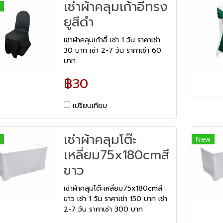
เช่าผ้าคลุมเก้าอี้ทรง
ยูสีดำ
เช่าผ้าคลุมเก้าอี้ เช่า 1 วัน ราคาเช่า
30 บาท เช่า 2-7 วัน ราคาเช่า 60
บาท
฿30
เปรียบเทียบ
เช่าผ้าคลุมโต๊ะ
New
เหลี่ยม75x180cmสี
ขาว
เช่าผ้าคลุมโต๊ะเหลี่ยม75x180cmสี
ขาว เช่า 1 วัน ราคาเช่า 150 บาท เช่า
2-7 วัน ราคาเช่า 300 บาท