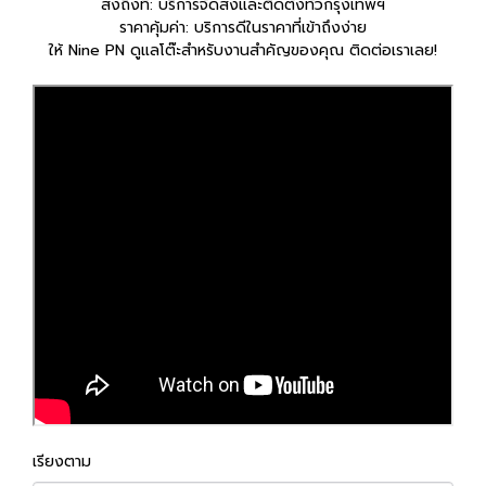
ส่งถึงที่: บริการจัดส่งและติดตั้งทั่วกรุงเทพฯ
ราคาคุ้มค่า: บริการดีในราคาที่เข้าถึงง่าย
ให้ Nine PN ดูแลโต๊ะสำหรับงานสำคัญของคุณ ติดต่อเราเลย!
เรียงตาม