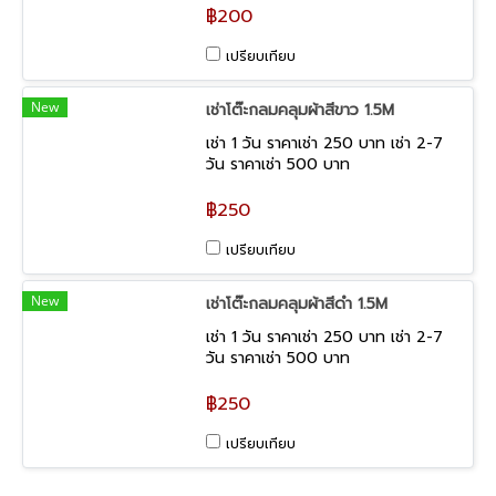
฿200
เปรียบเทียบ
New
เช่าโต๊ะกลมคลุมผ้าสีขาว 1.5M
เช่า 1 วัน ราคาเช่า 250 บาท เช่า 2-7
วัน ราคาเช่า 500 บาท
฿250
เปรียบเทียบ
New
เช่าโต๊ะกลมคลุมผ้าสีดำ 1.5M
เช่า 1 วัน ราคาเช่า 250 บาท เช่า 2-7
วัน ราคาเช่า 500 บาท
฿250
เปรียบเทียบ